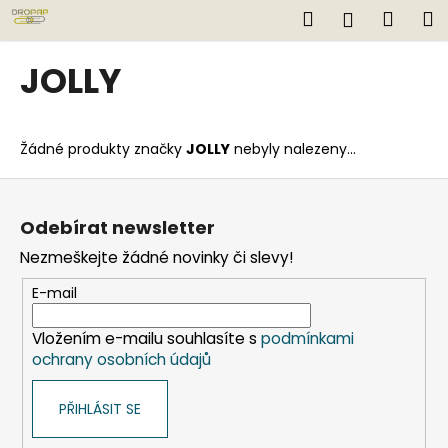
K
Přejít
Hledat
Náku
M
Přihlášen
na
o
obsah
Zpět
Zpět
košík
š
JOLLY
í
C
k
o
Žádné produkty značky
JOLLY
nebyly nalezeny...
p
o
Z
t
á
Odebírat newsletter
ř
p
Nezmeškejte žádné novinky či slevy!
e
a
b
t
E-mail
u
í
j
Vložením e-mailu souhlasíte s
podmínkami
ochrany osobních údajů
e
t
PŘIHLÁSIT SE
e
n