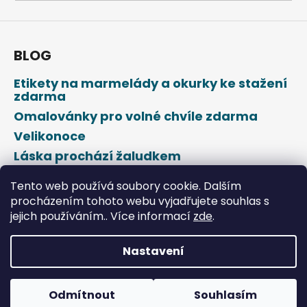
a
j
í
BLOG
t
Etikety na marmelády a okurky ke stažení
?
zdarma
Omalovánky pro volné chvíle zdarma
Velikonoce
Láska prochází žaludkem
HLEDAT
Den svatého Valentýna
Tento web používá soubory cookie. Dalším
procházením tohoto webu vyjadřujete souhlas s
jejich používáním.. Více informací
zde
.
D
o
p
Nastavení
o
Vytvořil Shoptet
r
u
Odmítnout
Souhlasím
Copyright 2026
DROPAP
. Všechna práva vyhrazena.