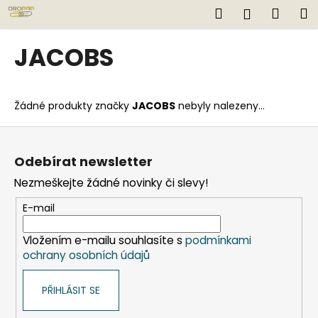
K
Přejít
Hledat
Náku
M
Přihlášen
na
o
obsah
Zpět
Zpět
košík
š
JACOBS
í
C
k
o
Žádné produkty značky
JACOBS
nebyly nalezeny...
p
o
Z
t
á
Odebírat newsletter
ř
p
Nezmeškejte žádné novinky či slevy!
e
a
b
t
E-mail
u
í
j
Vložením e-mailu souhlasíte s
podmínkami
ochrany osobních údajů
e
t
PŘIHLÁSIT SE
e
n