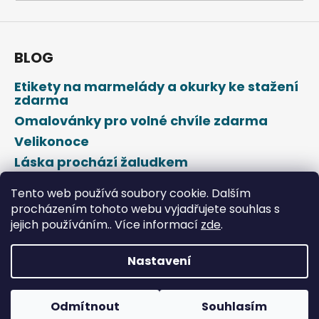
a
j
í
BLOG
t
Etikety na marmelády a okurky ke stažení
?
zdarma
Omalovánky pro volné chvíle zdarma
Velikonoce
Láska prochází žaludkem
HLEDAT
Den svatého Valentýna
Tento web používá soubory cookie. Dalším
procházením tohoto webu vyjadřujete souhlas s
jejich používáním.. Více informací
zde
.
D
o
p
Nastavení
o
Vytvořil Shoptet
r
u
Odmítnout
Souhlasím
Copyright 2026
DROPAP
. Všechna práva vyhrazena.