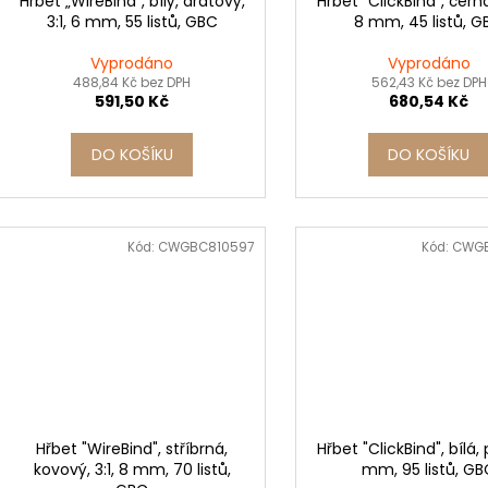
Hřbet „WireBind“, bílý, drátový,
Hřbet "ClickBind", černá
3:1, 6 mm, 55 listů, GBC
8 mm, 45 listů, 
Vyprodáno
Vyprodáno
488,84 Kč bez DPH
562,43 Kč bez DPH
591,50 Kč
680,54 Kč
DO KOŠÍKU
DO KOŠÍKU
Kód:
CWGBC810597
Kód:
CWG
Hřbet "WireBind", stříbrná,
Hřbet "ClickBind", bílá, 
kovový, 3:1, 8 mm, 70 listů,
mm, 95 listů, G