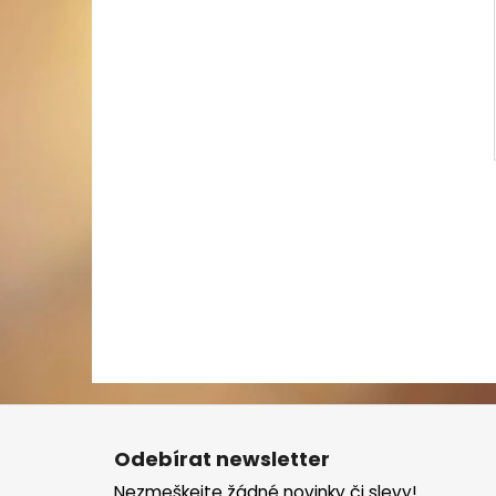
Z
á
Odebírat newsletter
p
Nezmeškejte žádné novinky či slevy!