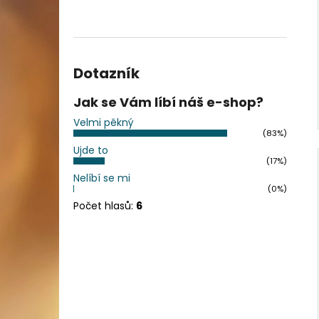
Dotazník
Jak se Vám líbí náš e-shop?
Velmi pěkný
(83%)
Ujde to
(17%)
Nelíbí se mi
(0%)
Počet hlasů:
6