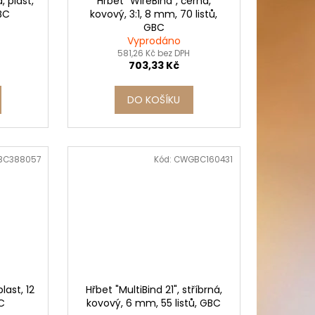
, plast,
Hřbet "WireBind", černá,
GBC
kovový, 3:1, 8 mm, 70 listů,
GBC
Vyprodáno
581,26 Kč bez DPH
703,33 Kč
DO KOŠÍKU
BC388057
Kód:
CWGBC160431
plast, 12
Hřbet "MultiBind 21", stříbrná,
BC
kovový, 6 mm, 55 listů, GBC