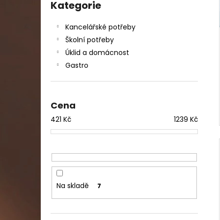
DAHLE LAMINÁTOR 70103, A3, 2 VÁLCE
kategorie
Kategorie
l
1 990 Kč
Původně:
2 667 Kč
Kancelářské potřeby
Školní potřeby
Úklid a domácnost
Gastro
Cena
421
Kč
1239
Kč
Na skladě
7