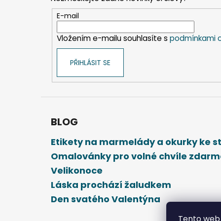
a
t
E-mail
í
Vložením e-mailu souhlasíte s
podmínkami o
PŘIHLÁSIT SE
BLOG
Etikety na marmelády a okurky ke 
Omalovánky pro volné chvíle zdar
Velikonoce
Láska prochází žaludkem
Den svatého Valentýna
Tento web 