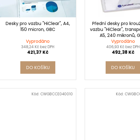
SADA SQUEEGEE ART VČETNĚ
ETIKETY SAMOLE
d
r
DĚTSKÝCH BAREV KIDS ART ARTISTS,
240 KS
u
KREUL
o
99 Kč
k
349 Kč
d
Desky pro vazbu "HiClear", A4,
Přední desky pro kro
t
150 micron, GBC
vazbu "HiClear", transp
u
A5, 240 mikronů, 
ů
k
Vyprodáno
Vyprodáno
t
348,24 Kč bez DPH
406,93 Kč bez DPH
421,37 Kč
492,38 Kč
ů
DO KOŠÍKU
DO KOŠÍKU
Kód:
CWGBCCE040010
Kód:
CWGBC