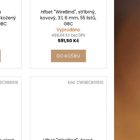
u
Hřbet "WireBind", stříbrný,
, kožený
kovový, 3:1, 6 mm, 55 listů,
 GBC
GBC
Vyprodáno
488,84 Kč bez DPH
591,50 Kč
DO KOŠÍKU
BC388019
Kód:
CWGBC810510