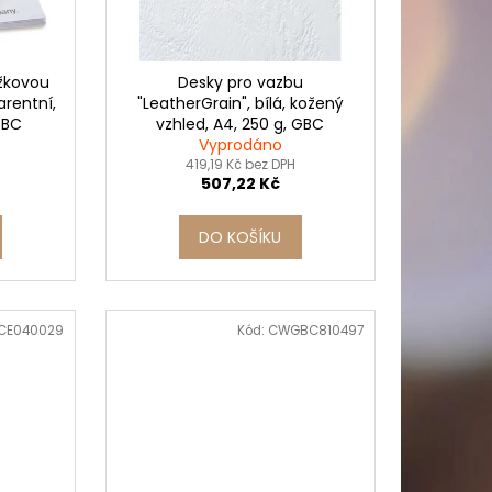
PICÍ 70X37 MM POTISK
užkovou
Desky pro vazbu
arentní,
"LeatherGrain", bílá, kožený
GBC
vzhled, A4, 250 g, GBC
Vyprodáno
419,19 Kč bez DPH
507,22 Kč
DO KOŠÍKU
CE040029
Kód:
CWGBC810497