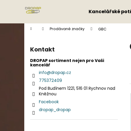
K
Přejít
na
o
Kancelářské pot
obsah
Zpět
Zpět
š
do
do
í
Domů
Prodávané značky
GBC
k
obchodu
obchodu
P
o
Kontakt
s
t
DROPAP sortiment nejen pro Vaši
kancelář
r
info
@
dropap.cz
a
775372409
n
Pod Budínem 1221, 516 01 Rychnov nad
n
Kněžnou
í
Facebook
p
dropap_dropap
a
n
e
Přeskočit