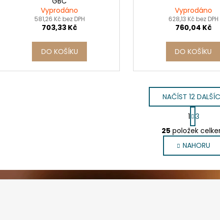
GBC
Vyprodáno
Vyprodáno
581,26 Kč bez DPH
628,13 Kč bez DPH
703,33 Kč
760,04 Kč
DO KOŠÍKU
DO KOŠÍKU
NAČÍST 12 DALŠÍ
S
1
3
t
O
r
25
položek celk
v
á
NAHORU
l
n
k
á
o
d
v
a
á
c
n
í
í
p