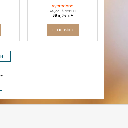
Vyprodáno
645,22 Kč bez DPH
780,72 Kč
DO KOŠÍKU
CH
em