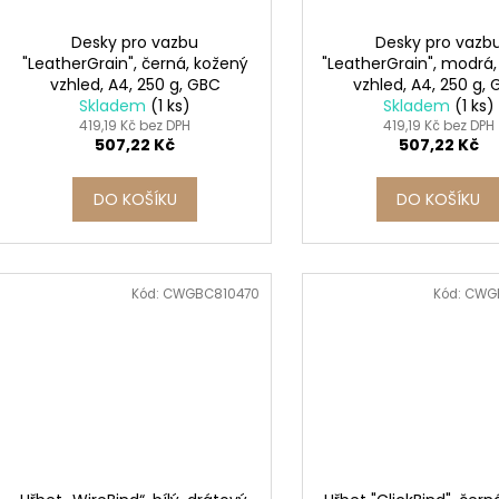
Desky pro vazbu
Desky pro vazb
"LeatherGrain", černá, kožený
"LeatherGrain", modrá
vzhled, A4, 250 g, GBC
vzhled, A4, 250 g,
Skladem
(1 ks)
Skladem
(1 ks)
419,19 Kč bez DPH
419,19 Kč bez DPH
507,22 Kč
507,22 Kč
DO KOŠÍKU
DO KOŠÍKU
Kód:
CWGBC810470
Kód:
CWG