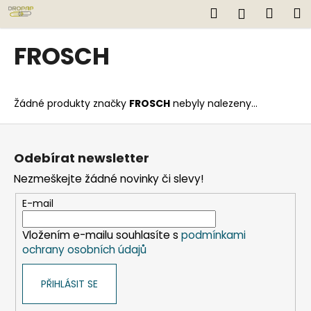
K
Přejít
Hledat
Náku
M
Přihlášen
na
o
obsah
Zpět
Zpět
košík
š
FROSCH
í
C
k
o
Žádné produkty značky
FROSCH
nebyly nalezeny...
p
o
Z
t
á
Odebírat newsletter
ř
p
Nezmeškejte žádné novinky či slevy!
e
a
b
t
E-mail
u
í
j
Vložením e-mailu souhlasíte s
podmínkami
ochrany osobních údajů
e
t
PŘIHLÁSIT SE
e
n