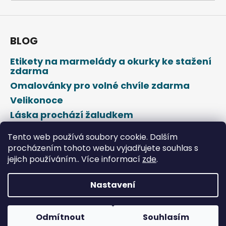
a
j
í
BLOG
t
Etikety na marmelády a okurky ke stažení
?
zdarma
Omalovánky pro volné chvíle zdarma
Velikonoce
Láska prochází žaludkem
HLEDAT
Den svatého Valentýna
Tento web používá soubory cookie. Dalším
procházením tohoto webu vyjadřujete souhlas s
jejich používáním.. Více informací
zde
.
D
o
p
Nastavení
o
Vytvořil Shoptet
r
u
Odmítnout
Souhlasím
Copyright 2026
DROPAP
. Všechna práva vyhrazena.