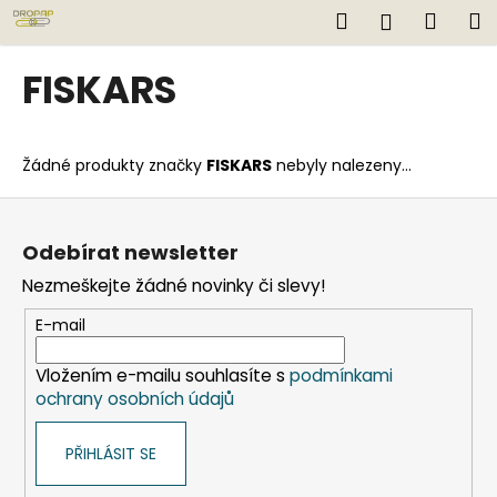
K
Přejít
Hledat
Náku
M
Přihlášen
na
o
obsah
Zpět
Zpět
košík
š
FISKARS
í
C
k
o
Žádné produkty značky
FISKARS
nebyly nalezeny...
p
o
Z
t
á
Odebírat newsletter
ř
p
Nezmeškejte žádné novinky či slevy!
e
a
b
t
E-mail
u
í
j
Vložením e-mailu souhlasíte s
podmínkami
ochrany osobních údajů
e
t
PŘIHLÁSIT SE
e
n