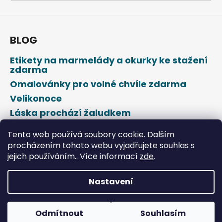
a
j
í
BLOG
t
Etikety na marmelády a okurky ke stažení
?
zdarma
Omalovánky pro volné chvíle zdarma
Velikonoce
Láska prochází žaludkem
HLEDAT
Den svatého Valentýna
Tento web používá soubory cookie. Dalším
procházením tohoto webu vyjadřujete souhlas s
jejich používáním.. Více informací
zde
.
D
o
p
Nastavení
o
Vytvořil Shoptet
r
u
Odmítnout
Souhlasím
Copyright 2026
DROPAP
. Všechna práva vyhrazena.