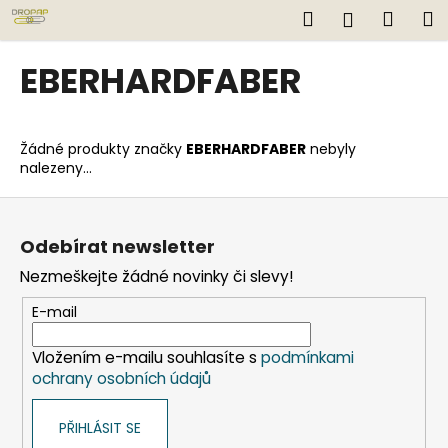
K
Přejít
Hledat
Náku
M
Přihlášen
na
o
obsah
Zpět
Zpět
košík
š
EBERHARDFABER
í
C
k
o
Žádné produkty značky
EBERHARDFABER
nebyly
p
nalezeny...
o
Z
t
á
ř
Odebírat newsletter
p
e
Nezmeškejte žádné novinky či slevy!
a
b
t
u
E-mail
í
j
Vložením e-mailu souhlasíte s
podmínkami
e
ochrany osobních údajů
t
e
PŘIHLÁSIT SE
n