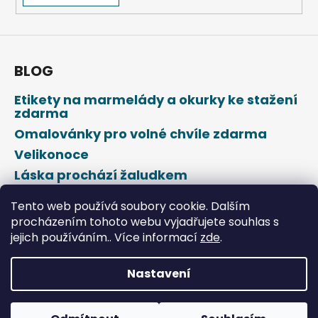
a
j
í
BLOG
t
?
Etikety na marmelády a okurky ke stažení
zdarma
Omalovánky pro volné chvíle zdarma
Velikonoce
HLEDAT
Láska prochází žaludkem
Den svatého Valentýna
Tento web používá soubory cookie. Dalším
procházením tohoto webu vyjadřujete souhlas s
D
jejich používáním.. Více informací
zde
.
o
p
o
Nastavení
r
Vytvořil Shoptet
u