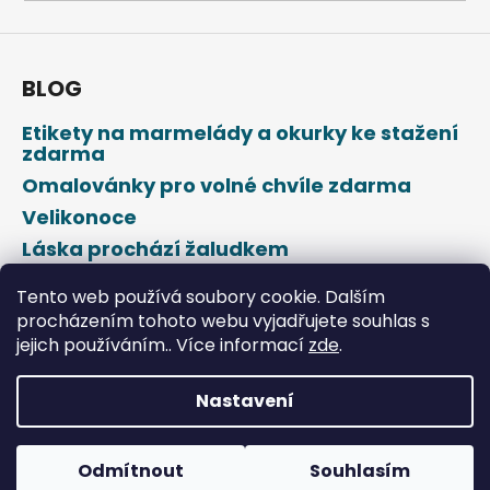
a
j
í
BLOG
t
Etikety na marmelády a okurky ke stažení
?
zdarma
Omalovánky pro volné chvíle zdarma
Velikonoce
Láska prochází žaludkem
HLEDAT
Den svatého Valentýna
Tento web používá soubory cookie. Dalším
procházením tohoto webu vyjadřujete souhlas s
jejich používáním.. Více informací
zde
.
D
o
p
Nastavení
o
Vytvořil Shoptet
r
u
Odmítnout
Souhlasím
Copyright 2026
DROPAP
. Všechna práva vyhrazena.