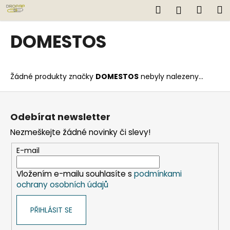
K
Přejít
Hledat
Náku
M
Přihlášen
na
o
obsah
Zpět
Zpět
košík
š
DOMESTOS
í
C
k
o
Žádné produkty značky
DOMESTOS
nebyly nalezeny...
p
o
Z
t
á
Odebírat newsletter
ř
p
Nezmeškejte žádné novinky či slevy!
e
a
b
t
E-mail
u
í
j
Vložením e-mailu souhlasíte s
podmínkami
ochrany osobních údajů
e
t
PŘIHLÁSIT SE
e
n