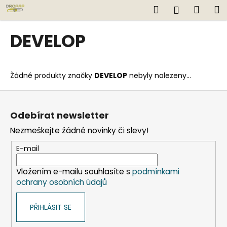
K
Přejít
Hledat
Náku
M
Přihlášen
na
o
obsah
Zpět
Zpět
košík
š
DEVELOP
í
C
k
o
Žádné produkty značky
DEVELOP
nebyly nalezeny...
p
o
Z
t
á
Odebírat newsletter
ř
p
Nezmeškejte žádné novinky či slevy!
e
a
b
t
E-mail
u
í
j
Vložením e-mailu souhlasíte s
podmínkami
ochrany osobních údajů
e
t
PŘIHLÁSIT SE
e
n