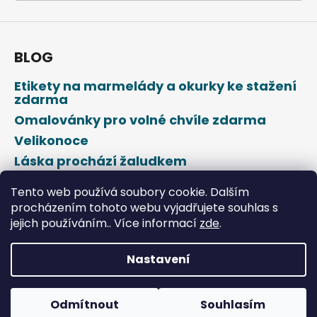
a
j
í
BLOG
t
Etikety na marmelády a okurky ke stažení
?
zdarma
Omalovánky pro volné chvíle zdarma
Velikonoce
Láska prochází žaludkem
HLEDAT
Den svatého Valentýna
Tento web používá soubory cookie. Dalším
procházením tohoto webu vyjadřujete souhlas s
jejich používáním.. Více informací
zde
.
D
o
p
Nastavení
o
Vytvořil Shoptet
r
u
Odmítnout
Souhlasím
Copyright 2026
DROPAP
. Všechna práva vyhrazena.