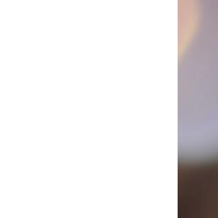
PICÍ 70X37 MM POTISK