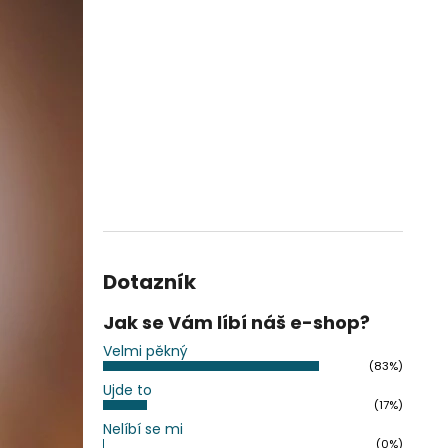
Dotazník
Jak se Vám líbí náš e-shop?
Velmi pěkný
(83%)
Ujde to
(17%)
Nelíbí se mi
(0%)