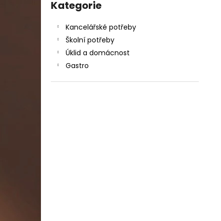
DAHLE LAMINÁTOR 70103, A3, 2 VÁLCE
kategorie
Kategorie
l
1 990 Kč
Původně:
2 667 Kč
Kancelářské potřeby
Školní potřeby
Úklid a domácnost
Gastro