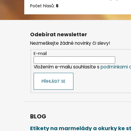
Počet hlasů:
6
Z
á
Odebírat newsletter
p
Nezmeškejte žádné novinky či slevy!
a
t
E-mail
í
Vložením e-mailu souhlasíte s
podmínkami o
PŘIHLÁSIT SE
BLOG
Etikety na marmelády a okurky ke 