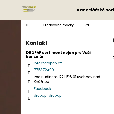
K
Přejít
na
o
Kancelářské pot
obsah
Zpět
Zpět
š
do
do
í
Domů
Prodávané značky
CIF
k
obchodu
obchodu
P
o
Kontakt
s
t
DROPAP sortiment nejen pro Vaši
kancelář
r
info
@
dropap.cz
a
775372409
n
Pod Budínem 1221, 516 01 Rychnov nad
n
Kněžnou
í
Facebook
p
dropap_dropap
a
n
e
Přeskočit