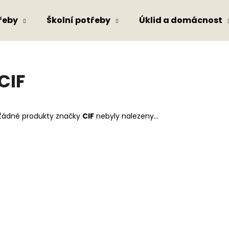
řeby
Školní potřeby
Úklid a domácnost
Co potřebujete najít?
CIF
HLEDAT
Žádné produkty značky
CIF
nebyly nalezeny...
Doporučujeme