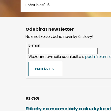
Počet hlasů:
6
Z
á
Odebírat newsletter
p
Nezmeškejte žádné novinky či slevy!
a
t
E-mail
í
Vložením e-mailu souhlasíte s
podmínkami o
PŘIHLÁSIT SE
BLOG
Etikety na marmelády a okurky ke 