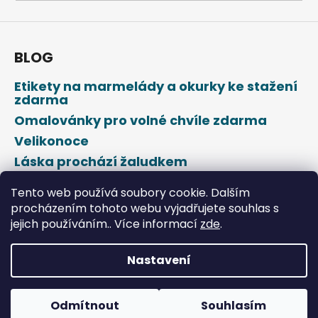
a
j
í
BLOG
t
Etikety na marmelády a okurky ke stažení
?
zdarma
Omalovánky pro volné chvíle zdarma
Velikonoce
Láska prochází žaludkem
HLEDAT
Den svatého Valentýna
Tento web používá soubory cookie. Dalším
procházením tohoto webu vyjadřujete souhlas s
jejich používáním.. Více informací
zde
.
D
o
p
Nastavení
o
Vytvořil Shoptet
r
u
Odmítnout
Souhlasím
Copyright 2026
DROPAP
. Všechna práva vyhrazena.