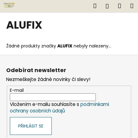
K
Přejít
Hledat
Náku
M
Přihlášen
na
o
obsah
Zpět
Zpět
košík
š
ALUFIX
í
C
k
o
Žádné produkty značky
ALUFIX
nebyly nalezeny...
p
o
Z
t
á
Odebírat newsletter
ř
p
Nezmeškejte žádné novinky či slevy!
e
a
b
t
E-mail
u
í
j
Vložením e-mailu souhlasíte s
podmínkami
ochrany osobních údajů
e
t
PŘIHLÁSIT SE
e
n