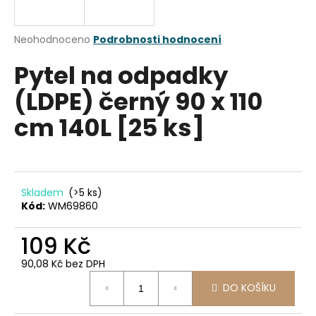
a
j
Průměrné
Neohodnoceno
Podrobnosti hodnocení
í
hodnocení
Pytel na odpadky
produktu
t
je
?
(LDPE) černý 90 x 110
0,0
z
cm 140L [25 ks]
5
hvězdiček.
HLEDAT
Skladem
(>5 ks)
Kód:
WM69860
D
109 Kč
o
p
90,08 Kč bez DPH
o
Měrná
r
DO KOŠÍKU
cena:
u