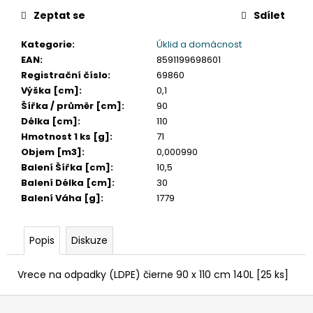
č
u
Zeptat se
Sdílet
j
Kategorie
:
Úklid a domácnost
e
EAN
:
8591199698601
m
Registrační číslo
:
69860
e
Výška [cm]
:
0,1
Šířka / průměr [cm]
:
90
KELÍMEK
Délka [cm]
:
110
(RPET)
Hmotnost 1 ks [g]
:
71
ČIRÝ
Objem [m3]
:
0,000990
Ø95MM
0,3L
Balení Šířka [cm]
:
10,5
[50
Balení Délka [cm]
:
30
KS]
Balení Váha [g]
:
1779
98
Kč
Popis
Diskuze
Vrece na odpadky (LDPE) čierne 90 x 110 cm 140L [25 ks]
Z