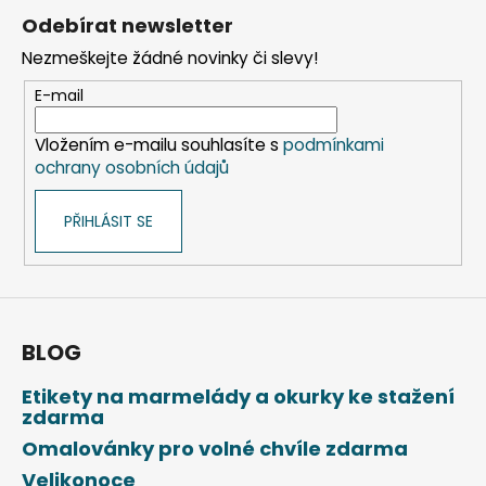
á
Odebírat newsletter
p
Nezmeškejte žádné novinky či slevy!
a
t
E-mail
í
Vložením e-mailu souhlasíte s
podmínkami
ochrany osobních údajů
PŘIHLÁSIT SE
BLOG
Etikety na marmelády a okurky ke stažení
zdarma
Omalovánky pro volné chvíle zdarma
Velikonoce