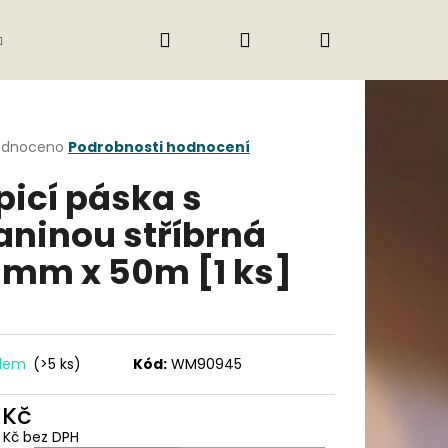
Hledat
Přihlášení
Nákupní
Gastro
Obchodní podmínky
Jak nak
košík
rné
odnoceno
Podrobnosti hodnocení
cení
picí páska s
ktu
aninou stříbrná
mm x 50m [1 ks]
ček.
adem
(>5 ks)
Kód:
WM90945
Následující
 Kč
2 Kč bez DPH