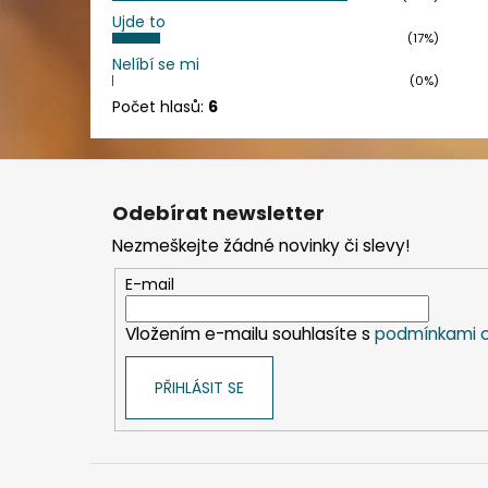
Ujde to
(17%)
Nelíbí se mi
(0%)
Počet hlasů:
6
Z
á
Odebírat newsletter
p
Nezmeškejte žádné novinky či slevy!
a
t
E-mail
í
Vložením e-mailu souhlasíte s
podmínkami o
PŘIHLÁSIT SE