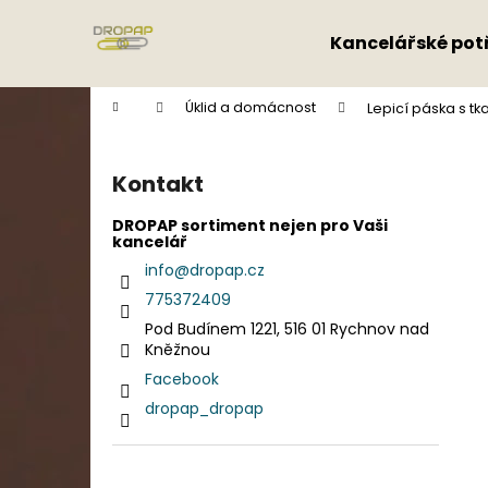
K
Přejít
na
o
Kancelářské pot
obsah
Zpět
Zpět
š
do
do
í
Domů
Úklid a domácnost
Lepicí páska s tk
k
obchodu
obchodu
P
o
Kontakt
s
t
DROPAP sortiment nejen pro Vaši
kancelář
r
info
@
dropap.cz
a
775372409
n
Pod Budínem 1221, 516 01 Rychnov nad
n
Kněžnou
í
Facebook
p
dropap_dropap
a
n
e
Přeskočit