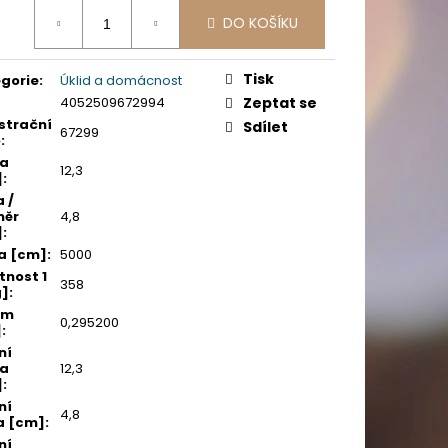
PICÍ 70X37 MM POTISK
ná
DO KOŠÍKU
:
Tisk
gorie
:
Úklid a domácnost
4052509672994
Zeptat se
strační
Sdílet
67299
o
:
ka
12,3
]
:
a /
měr
4,8
]
:
a [cm]
:
5000
nost 1
358
g]
:
em
0,295200
]
:
ní
ka
12,3
]
:
ní
4,8
a [cm]
:
ní