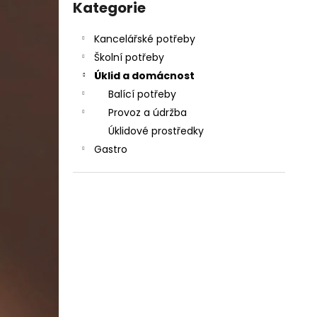
DAHLE LAMINÁTOR 70103, A3, 2 VÁLCE
kategorie
Kategorie
l
1 990 Kč
Původně:
2 667 Kč
Kancelářské potřeby
Školní potřeby
Úklid a domácnost
Balící potřeby
Provoz a údržba
Úklidové prostředky
Gastro