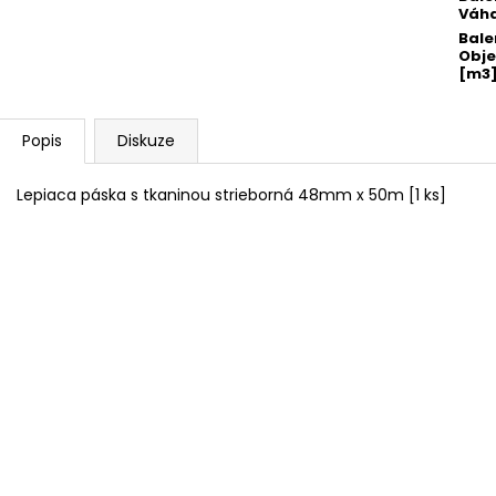
Váha
Bale
Obj
[m3
Popis
Diskuze
Lepiaca páska s tkaninou strieborná 48mm x 50m [1 ks]