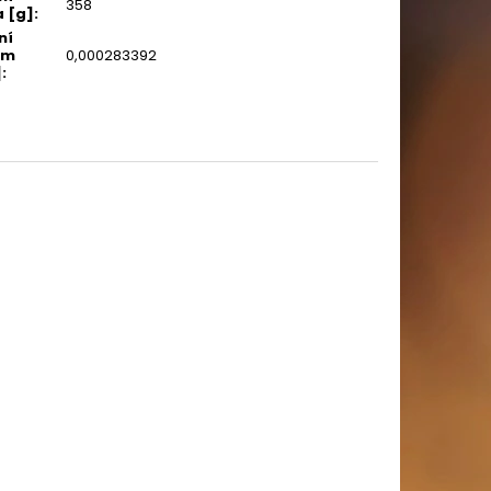
358
 [g]
:
ní
em
0,000283392
]
: