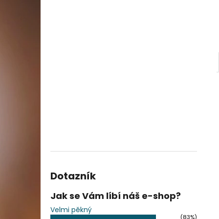
Dotazník
Jak se Vám líbí náš e-shop?
Velmi pěkný
(83%)