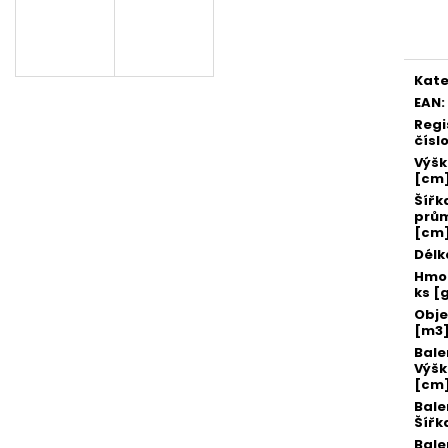
SADA SQUEEGEE ART VČETNĚ
ETIKETY SAMOLE
Měr
DĚTSKÝCH BAREV KIDS ART ARTISTS,
240 KS
cena
KREUL
99 Kč
349 Kč
Kate
EAN
:
Regi
čísl
Výš
[cm
Šířk
prů
[cm
Délk
Hmot
ks [
Obj
[m3
Bale
Výš
[cm
Bale
Šířk
Bale