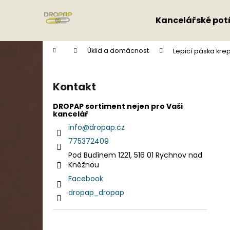
K
Přejít
na
o
Kancelářské pot
obsah
Zpět
Zpět
š
do
do
í
Domů
Úklid a domácnost
Lepicí páska kre
k
obchodu
obchodu
P
o
Kontakt
s
t
DROPAP sortiment nejen pro Vaši
kancelář
r
info
@
dropap.cz
a
775372409
n
Pod Budínem 1221, 516 01 Rychnov nad
n
Kněžnou
í
Facebook
p
dropap_dropap
a
n
e
Přeskočit