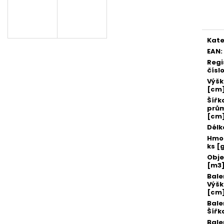
SADA SQUEEGEE ART VČETNĚ
ETIKETY SAMOLE
Měr
DĚTSKÝCH BAREV KIDS ART ARTISTS,
240 KS
cena
KREUL
99 Kč
349 Kč
Kate
EAN
:
Regi
čísl
Výš
[cm
Šířk
prů
[cm
Délk
Hmot
ks [
Obj
[m3
Bale
Výš
[cm
Bale
Šířk
Bale