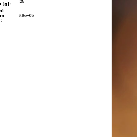
125
 [g]
:
ní
em
9,9e-05
]
: