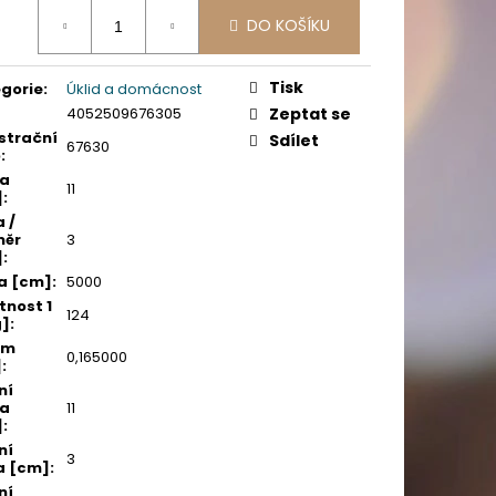
PICÍ 70X37 MM POTISK
ná
DO KOŠÍKU
:
Tisk
gorie
:
Úklid a domácnost
4052509676305
Zeptat se
strační
Sdílet
67630
o
:
ka
11
]
:
a /
měr
3
]
:
a [cm]
:
5000
nost 1
124
g]
:
em
0,165000
]
:
ní
ka
11
]
:
ní
3
a [cm]
:
ní