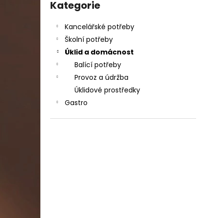
DAHLE LAMINÁTOR 70103, A3, 2 VÁLCE
kategorie
Kategorie
l
1 990 Kč
Původně:
2 667 Kč
Kancelářské potřeby
Školní potřeby
Úklid a domácnost
Balící potřeby
Provoz a údržba
Úklidové prostředky
Gastro