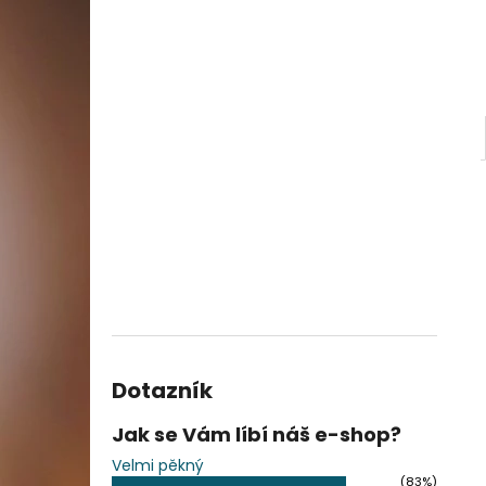
Dotazník
Jak se Vám líbí náš e-shop?
Velmi pěkný
(83%)