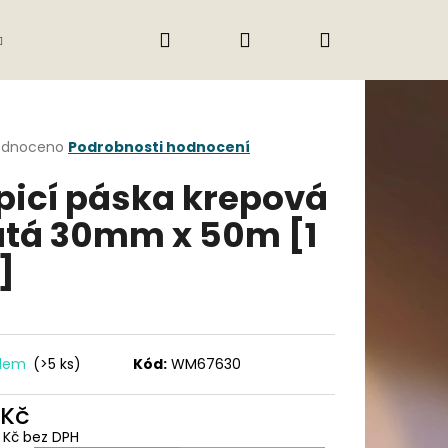
Hledat
Přihlášení
Nákupní
Gastro
Obchodní podmínky
Jak nak
košík
rné
odnoceno
Podrobnosti hodnocení
cení
picí páska krepová
ktu
utá 30mm x 50m [1
]
ček.
adem
(>5 ks)
Kód:
WM67630
Následující
 Kč
3 Kč bez DPH