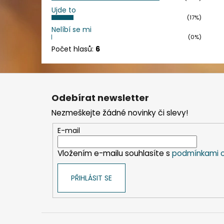
Ujde to
(17%)
Nelíbí se mi
(0%)
Počet hlasů:
6
Z
á
Odebírat newsletter
p
Nezmeškejte žádné novinky či slevy!
a
t
E-mail
í
Vložením e-mailu souhlasíte s
podmínkami o
PŘIHLÁSIT SE