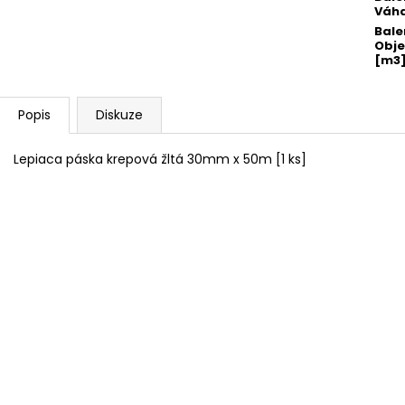
Váha
Bale
Obj
[m3
Popis
Diskuze
Lepiaca páska krepová žltá 30mm x 50m [1 ks]