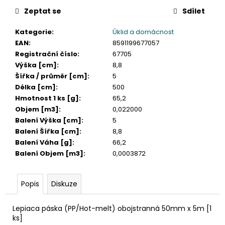
č
u
Zeptat se
Sdílet
j
Kategorie
:
Úklid a domácnost
e
EAN
:
8591199677057
m
Registrační číslo
:
67705
e
Výška [cm]
:
8,8
Šířka / průměr [cm]
:
5
TABULE
Délka [cm]
:
500
BÍLÁ
Hmotnost 1 ks [g]
:
65,2
MAGNETICKÁ
Objem [m3]
:
0,022000
25
X
Balení Výška [cm]
:
5
35
Balení Šířka [cm]
:
8,8
CM
Balení Váha [g]
:
66,2
+
Balení Objem [m3]
:
0,0003872
POPISOVAČ
+
MAGNETKY
Popis
Diskuze
65
Kč
Lepiaca páska (PP/Hot-melt) obojstranná 50mm x 5m [1
ks]