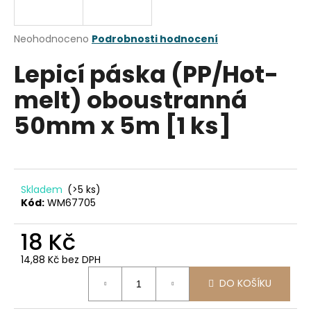
a
j
Průměrné
Neohodnoceno
Podrobnosti hodnocení
í
hodnocení
Lepicí páska (PP/Hot-
produktu
t
je
?
melt) oboustranná
0,0
z
50mm x 5m [1 ks]
5
hvězdiček.
HLEDAT
Skladem
(>5 ks)
Kód:
WM67705
D
18 Kč
o
p
14,88 Kč bez DPH
o
Měrná
r
DO KOŠÍKU
cena:
u