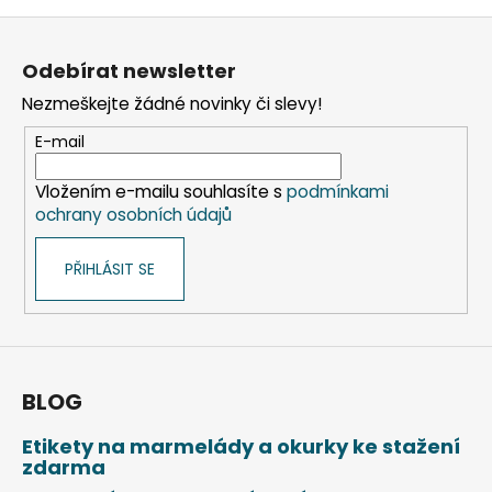
Z
á
Odebírat newsletter
p
Nezmeškejte žádné novinky či slevy!
a
t
E-mail
í
Vložením e-mailu souhlasíte s
podmínkami
ochrany osobních údajů
PŘIHLÁSIT SE
BLOG
Etikety na marmelády a okurky ke stažení
zdarma