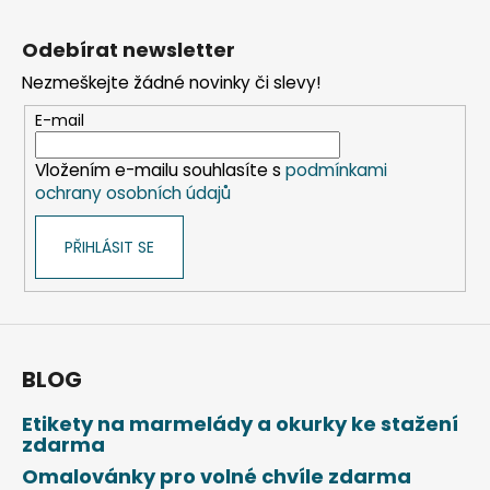
Z
á
Odebírat newsletter
p
Nezmeškejte žádné novinky či slevy!
a
t
E-mail
í
Vložením e-mailu souhlasíte s
podmínkami
ochrany osobních údajů
PŘIHLÁSIT SE
BLOG
Etikety na marmelády a okurky ke stažení
zdarma
Omalovánky pro volné chvíle zdarma