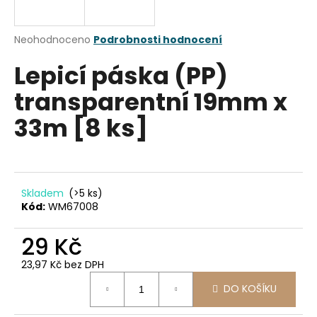
a
j
Průměrné
Neohodnoceno
Podrobnosti hodnocení
í
hodnocení
Lepicí páska (PP)
produktu
t
je
?
transparentní 19mm x
0,0
z
33m [8 ks]
5
hvězdiček.
HLEDAT
Skladem
(>5 ks)
Kód:
WM67008
D
29 Kč
o
p
23,97 Kč bez DPH
o
Měrná
r
DO KOŠÍKU
cena:
u