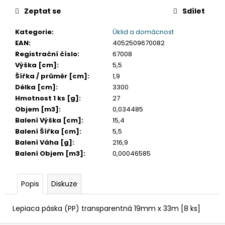
č
u
Zeptat se
Sdílet
j
Kategorie
:
Úklid a domácnost
e
EAN
:
4052509670082
m
Registrační číslo
:
67008
e
Výška [cm]
:
5,5
Šířka / průměr [cm]
:
1,9
SADA
Délka [cm]
:
3300
SQUEEGEE
Hmotnost 1 ks [g]
:
27
ART
Objem [m3]
:
0,034485
VČETNĚ
DĚTSKÝCH
Balení Výška [cm]
:
15,4
BAREV
Balení Šířka [cm]
:
5,5
KIDS
Balení Váha [g]
:
216,9
ART
Balení Objem [m3]
:
0,00046585
ARTISTS,
KREUL
349
Popis
Diskuze
Kč
Lepiaca páska (PP) transparentná 19mm x 33m [8 ks]