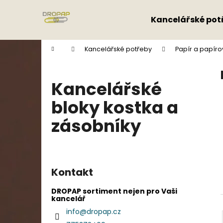
K
Přejít
na
o
Kancelářské pot
obsah
Zpět
Zpět
š
do
do
í
Domů
Kancelářské potřeby
Papír a papíro
k
obchodu
obchodu
Kancelářské
bloky kostka a
zásobníky
P
o
Kontakt
s
t
DROPAP sortiment nejen pro Vaši
kancelář
r
info
@
dropap.cz
a