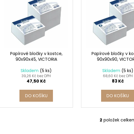
SADA SQUEEGEE ART VČETNĚ
ETIKETY SAMOLE
í
p
DĚTSKÝCH BAREV KIDS ART ARTISTS,
240 KS
p
KREUL
i
99 Kč
r
349 Kč
s
o
p
d
r
u
o
k
d
Papírové bločky v kostce,
Papírové bločky v ko
t
90x90x45, VICTORIA
90x90x90, VICTO
u
ů
k
Skladem
(5 ks)
Skladem
(5 ks)
t
39,26 Kč bez DPH
68,60 Kč bez DPH
47,50 Kč
83 Kč
ů
DO KOŠÍKU
DO KOŠÍKU
2
položek celke
O
v