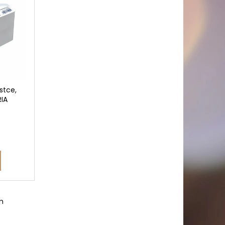
PICÍ 70X37 MM POTISK
stce,
RIA
m