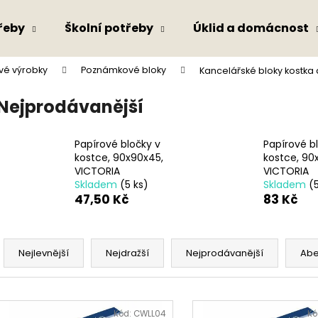
řeby
Školní potřeby
Úklid a domácnost
vé výrobky
Poznámkové bloky
Kancelářské bloky kostka
Co potřebujete najít?
Nejprodávanější
HLEDAT
Papírové bločky v
Papírové b
kostce, 90x90x45,
kostce, 90
VICTORIA
VICTORIA
Skladem
(5 ks)
Skladem
(
Doporučujeme
47,50 Kč
83 Kč
Ř
a
Nejlevnější
Nejdražší
Nejprodávanější
Ab
z
e
V
n
ý
Kód:
CWLL04
Kó