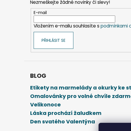
Nezmeškejte žádné novinky či slevy!
a
t
E-mail
í
Vložením e-mailu souhlasíte s
podmínkami o
PŘIHLÁSIT SE
BLOG
Etikety na marmelády a okurky ke 
Omalovánky pro volné chvíle zdar
Velikonoce
Láska prochází žaludkem
Den svatého Valentýna