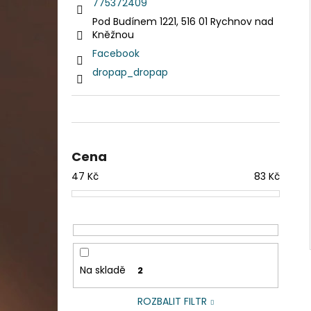
DAHLE LAMINÁTOR 70103, A3, 2 VÁLCE
775372409
n
1 990 Kč
Pod Budínem 1221, 516 01 Rychnov nad
n
Původně:
2 667 Kč
Kněžnou
í
Facebook
p
dropap_dropap
a
n
e
l
Cena
47
Kč
83
Kč
Na skladě
2
ROZBALIT FILTR