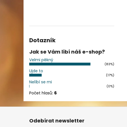
Dotazník
Jak se Vám líbí náš e-shop?
Velmi pěkný
(83%)
Ujde to
(17%)
Nelíbí se mi
(0%)
Počet hlasů:
6
Z
á
Odebírat newsletter
p