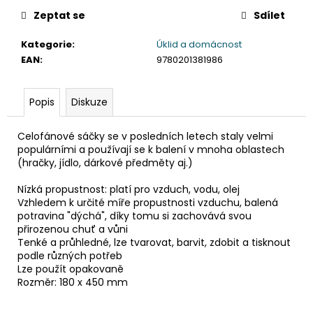
č
u
Zeptat se
Sdílet
j
Kategorie
:
Úklid a domácnost
e
EAN
:
9780201381986
m
e
Popis
Diskuze
ETIKETY
SAMOLEPICÍ
Celofánové sáčky se v posledních letech staly velmi
70X37
populárními a používají se k balení v mnoha oblastech
MM
(hračky, jídlo, dárkové předměty aj.)
POTISK
240
Nízká propustnost: platí pro vzduch, vodu, olej
KS
Vzhledem k určité míře propustnosti vzduchu, balená
99
potravina "dýchá", díky tomu si zachovává svou
Kč
přirozenou chuť a vůni
Tenké a průhledné, lze tvarovat, barvit, zdobit a tisknout
podle různých potřeb
Lze použít opakovaně
Rozměr: 180 x 450 mm