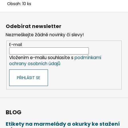
Obsah: 10 ks
Z
á
Odebírat newsletter
p
Nezmeškejte žádné novinky či slevy!
a
t
E-mail
í
Vložením e-mailu souhlasíte s
podmínkami
ochrany osobních údajů
PŘIHLÁSIT SE
BLOG
Etikety na marmelády a okurky ke stažení