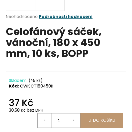
a
j
Průměrné
Neohodnoceno
Podrobnosti hodnocení
í
hodnocení
Celofánový sáček,
produktu
t
je
?
vánoční, 180 x 450
0,0
z
mm, 10 ks, BOPP
5
hvězdiček.
HLEDAT
Skladem
(>5 ks)
Kód:
CWISCT180450K
D
37 Kč
o
p
30,58 Kč bez DPH
o
Měrná
r
DO KOŠÍKU
cena:
u