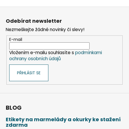
Z
á
Odebírat newsletter
p
Nezmeškejte žádné novinky či slevy!
a
t
E-mail
í
Vložením e-mailu souhlasíte s
podmínkami
ochrany osobních údajů
PŘIHLÁSIT SE
BLOG
Etikety na marmelády a okurky ke stažení
zdarma