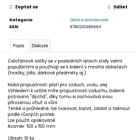
č
u
Zeptat se
Sdílet
j
Kategorie
:
Úklid a domácnost
e
EAN
:
9780201385694
m
e
Popis
Diskuze
TABULE
BÍLÁ
Celofánové sáčky se v posledních letech staly velmi
MAGNETICKÁ
populárními a používají se k balení v mnoha oblastech
25
(hračky, jídlo, dárkové předměty aj.)
X
35
Nízká propustnost: platí pro vzduch, vodu, olej
CM
+
Vzhledem k určité míře propustnosti vzduchu, balená
POPISOVAČ
potravina "dýchá", díky tomu si zachovává svou
+
přirozenou chuť a vůni
MAGNETKY
Tenké a průhledné, lze tvarovat, barvit, zdobit a tisknout
podle různých potřeb
65
Kč
Lze použít opakovaně
Rozměr: 100 x 150 mm
Obsah: 10 ks