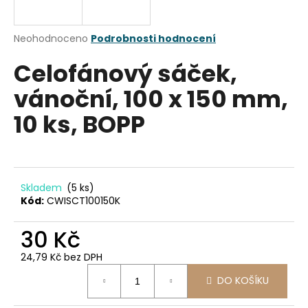
a
j
Průměrné
Neohodnoceno
Podrobnosti hodnocení
í
hodnocení
Celofánový sáček,
produktu
t
je
?
vánoční, 100 x 150 mm,
0,0
z
10 ks, BOPP
5
hvězdiček.
HLEDAT
Skladem
(5 ks)
Kód:
CWISCT100150K
D
30 Kč
o
p
24,79 Kč bez DPH
o
Měrná
r
DO KOŠÍKU
cena:
u