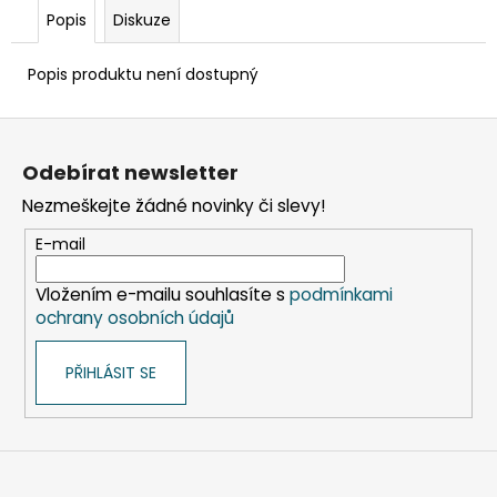
č
Popis
Diskuze
u
j
e
Popis produktu není dostupný
m
e
Z
á
Odebírat newsletter
p
SADA
Nezmeškejte žádné novinky či slevy!
SQUEEGEE
a
ART
t
E-mail
VČETNĚ
DĚTSKÝCH
í
BAREV
Vložením e-mailu souhlasíte s
podmínkami
KIDS
ochrany osobních údajů
ART
ARTISTS,
KREUL
PŘIHLÁSIT SE
349
Kč