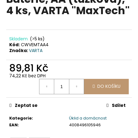
je
a
4 ks, VARTA "MaxTech"
0,0
z
j
5
í
hvězdiček.
t
?
Skladem
(>5 ks)
Kód:
CWVEMTAA4
Značka:
VARTA
89,81 Kč
HLEDAT
74,22 Kč bez DPH
Měrná
DO KOŠÍKU
cena:
D
o
Zeptat se
Sdílet
p
o
Kategorie
:
Úklid a domácnost
r
EAN
:
4008496105946
u