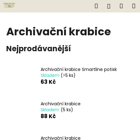
K
Přejít
Hledat
Náku
M
Přihlášen
na
o
obsah
Zpět
Zpět
košík
š
í
Archivační krabice
C
k
o
Nejprodávanější
p
o
t
Archivační krabice Smartline potisk
ř
Skladem
(>5 ks)
e
63 Kč
b
u
Archivační krabice
j
Skladem
(5 ks)
e
88 Kč
t
e
n
Archivační krabice