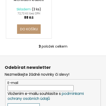
Skladem
(3 ks)
72,73 Kč bez DPH
88 Kč
DO KOŠÍKU
3
položek celkem
O
v
Z
l
á
á
Odebírat newsletter
d
p
a
Nezmeškejte žádné novinky či slevy!
a
c
t
E-mail
í
í
p
Vložením e-mailu souhlasíte s
podmínkami
r
ochrany osobních údajů
v