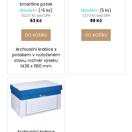
č
Smartline potisk
d
u
Skladem
(>5 ks)
Skladem
(5 ks)
j
u
52,07 Kč bez DPH
72,73 Kč bez DPH
e
63 Kč
88 Kč
k
m
t
e
DO KOŠÍKU
DO KOŠÍKU
ů
Archivační krabice s
ETIKETA,
potiskem v rozloženém
70X37
MM,
stavu, rozměr výseku
240
1436 x 1160 mm
KS/
BAL.
59
Kč
Archivační krabice