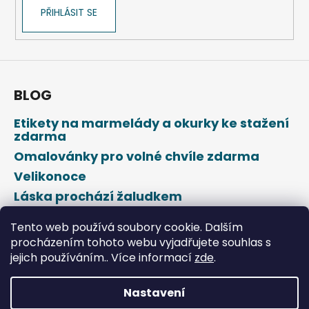
k
PŘIHLÁSIT SE
y
v
ý
p
i
s
BLOG
u
Etikety na marmelády a okurky ke stažení
zdarma
Omalovánky pro volné chvíle zdarma
Velikonoce
Láska prochází žaludkem
Den svatého Valentýna
Tento web používá soubory cookie. Dalším
procházením tohoto webu vyjadřujete souhlas s
jejich používáním.. Více informací
zde
.
Nastavení