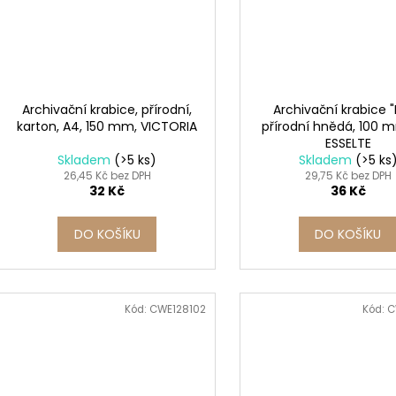
Archivační krabice, přírodní,
Archivační krabice "
karton, A4, 150 mm, VICTORIA
přírodní hnědá, 100 
ESSELTE
Skladem
(>5 ks)
Skladem
(>5 ks
26,45 Kč bez DPH
29,75 Kč bez DPH
32 Kč
36 Kč
DO KOŠÍKU
DO KOŠÍKU
Kód:
CWE128102
Kód:
C