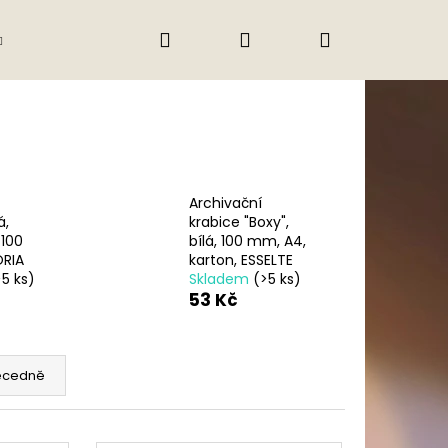
Hledat
Přihlášení
Nákupní
Gastro
Obchodní podmínky
Jak nak
košík
Archivační
á,
krabice "Boxy",
 100
bílá, 100 mm, A4,
RIA
karton, ESSELTE
>5 ks)
Skladem
(>5 ks)
53 Kč
ecedně
Následující