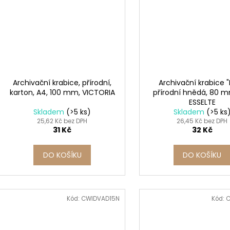
Archivační krabice, přírodní,
Archivační krabice "
karton, A4, 100 mm, VICTORIA
přírodní hnědá, 80 m
ESSELTE
Skladem
(>5 ks)
Skladem
(>5 ks
25,62 Kč bez DPH
26,45 Kč bez DPH
31 Kč
32 Kč
DO KOŠÍKU
DO KOŠÍKU
Kód:
CWIDVAD15N
Kód:
C