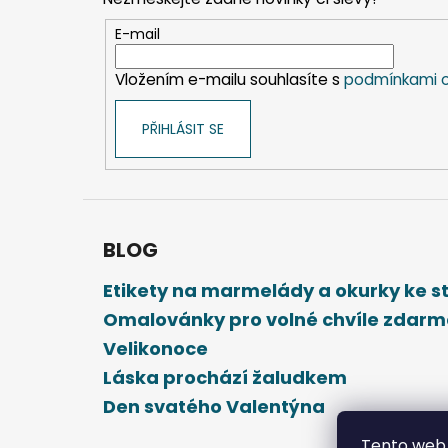
a
t
E-mail
í
Vložením e-mailu souhlasíte s
podmínkami o
PŘIHLÁSIT SE
BLOG
Etikety na marmelády a okurky ke 
Omalovánky pro volné chvíle zdar
Velikonoce
Láska prochází žaludkem
Den svatého Valentýna
Tento web 