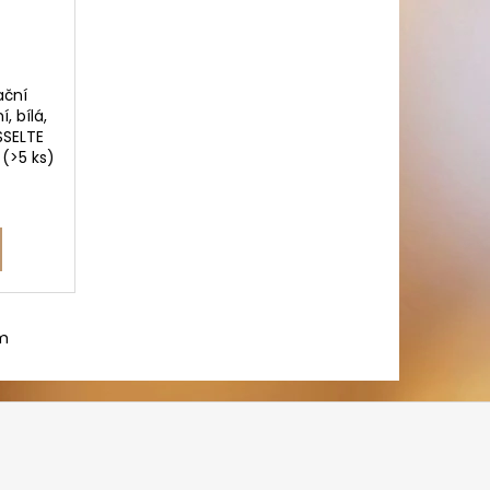
ační
, bílá,
SSELTE
e
(>5 ks)
m