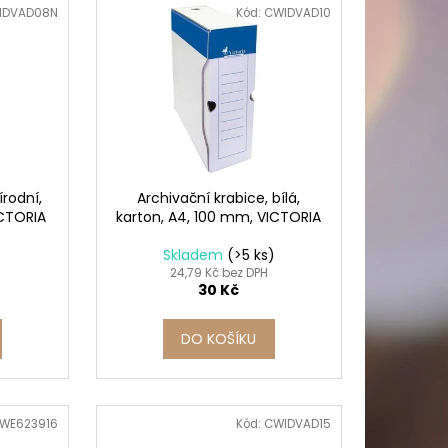
PICÍ 70X37 MM POTISK
IDVAD08N
Kód:
CWIDVAD10
írodní,
Archivační krabice, bílá,
ICTORIA
karton, A4, 100 mm, VICTORIA
)
Skladem
(>5 ks)
24,79 Kč bez DPH
30 Kč
DO KOŠÍKU
WE623916
Kód:
CWIDVAD15