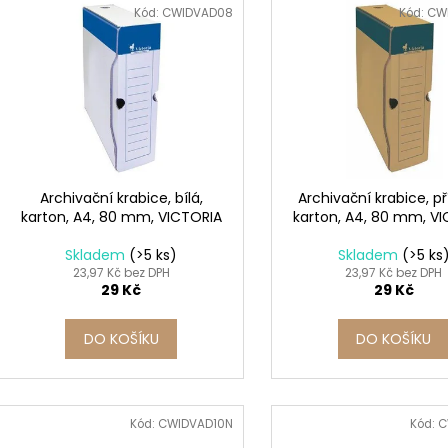
n
SADA SQUEEGEE ART VČETNĚ
ETIKETY SAMOLE
ý
Kód:
CWIDVAD08
Kód:
CW
DĚTSKÝCH BAREV KIDS ART ARTISTS,
240 KS
í
KREUL
p
99 Kč
p
i
349 Kč
r
s
o
p
d
r
u
o
k
d
Archivační krabice, bílá,
Archivační krabice, př
t
karton, A4, 80 mm, VICTORIA
karton, A4, 80 mm, V
u
ů
k
Skladem
(>5 ks)
Skladem
(>5 ks
t
23,97 Kč bez DPH
23,97 Kč bez DPH
29 Kč
29 Kč
ů
DO KOŠÍKU
DO KOŠÍKU
Kód:
CWIDVAD10N
Kód:
C