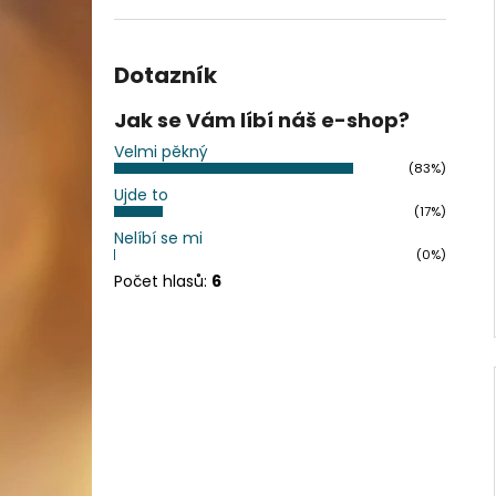
Dotazník
Jak se Vám líbí náš e-shop?
Velmi pěkný
(83%)
Ujde to
(17%)
Nelíbí se mi
(0%)
Počet hlasů:
6