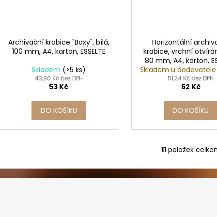
Archivační krabice "Boxy", bílá,
Horizontální archiv
100 mm, A4, karton, ESSELTE
krabice, vrchní otvírání
80 mm, A4, karton, E
Skladem
(>5 ks)
Skladem u dodavatel
43,80 Kč bez DPH
51,24 Kč bez DPH
53 Kč
62 Kč
DO KOŠÍKU
DO KOŠÍKU
11
položek celke
O
v
l
á
d
a