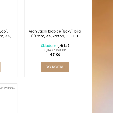
Eco",
Archivační krabice "Boxy", bílá,
mm, A4,
80 mm, A4, karton, ESSELTE
)
Skladem
(>5 ks)
38,84 Kč bez DPH
47 Kč
DO KOŠÍKU
WE128004