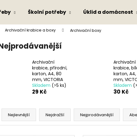
řeby
Školní potřeby
Úklid a domácnost
Archivační krabice a boxy
Archivační boxy
Co potřebujete najít?
Nejprodávanější
HLEDAT
Archivační
Archivační
krabice, přírodní,
krabice, bíl
karton, A4, 80
karton, A4,
mm, VICTORIA
mm, VICTO
Doporučujeme
Skladem
(>5 ks)
Skladem
(
29 Kč
30 Kč
Ř
a
Nejlevnější
Nejdražší
Nejprodávanější
Ab
z
e
V