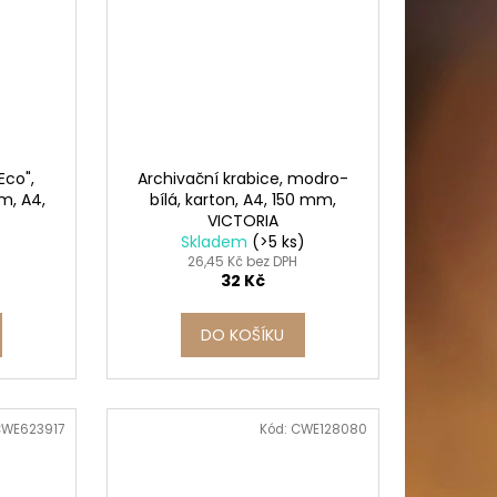
Eco",
Archivační krabice, modro-
m, A4,
bílá, karton, A4, 150 mm,
VICTORIA
)
Skladem
(>5 ks)
26,45 Kč bez DPH
32 Kč
DO KOŠÍKU
WE623917
Kód:
CWE128080