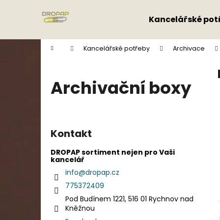
K
Přejít
na
o
Kancelářské pot
obsah
Zpět
Zpět
š
do
do
í
Domů
Kancelářské potřeby
Archivace
k
obchodu
obchodu
Archivační boxy
P
o
Kontakt
s
t
DROPAP sortiment nejen pro Vaši
kancelář
r
info
@
dropap.cz
a
775372409
n
Pod Budínem 1221, 516 01 Rychnov nad
n
Kněžnou
í