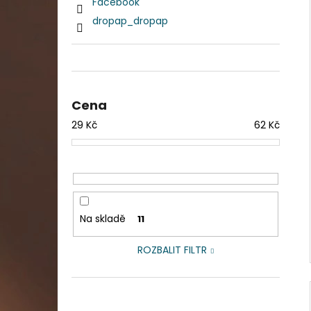
Facebook
DAHLE LAMINÁTOR 70103, A3, 2 VÁLCE
p
dropap_dropap
1 990 Kč
a
Původně:
2 667 Kč
n
e
l
Cena
29
Kč
62
Kč
Na skladě
11
ROZBALIT FILTR